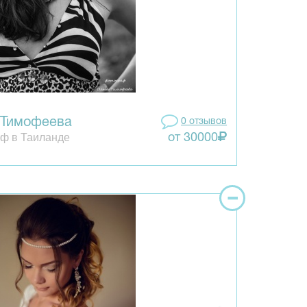
 Тимофеева
0 отзывов
ф в Таиланде
от 30000