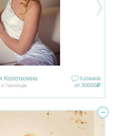
я Колотилина
0 отзывов
 в Таиланде
от 30000