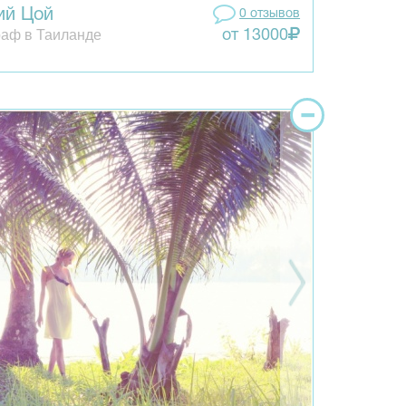
ий Цой
0 отзывов
аф в Таиланде
от 13000