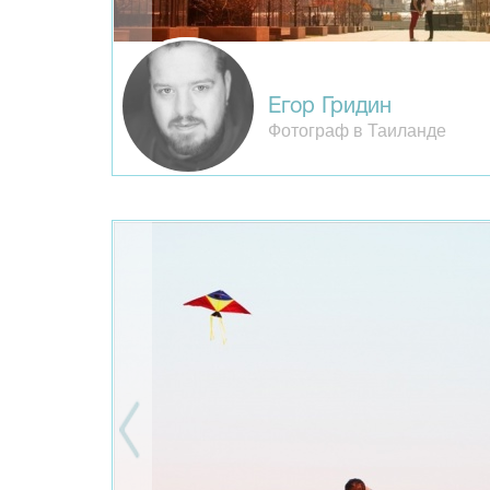
Егор Гридин
Фотограф в Таиланде