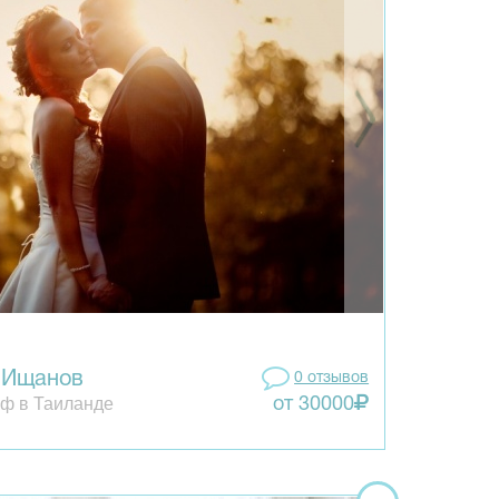
 Ищанов
0 отзывов
ф в Таиланде
от 30000