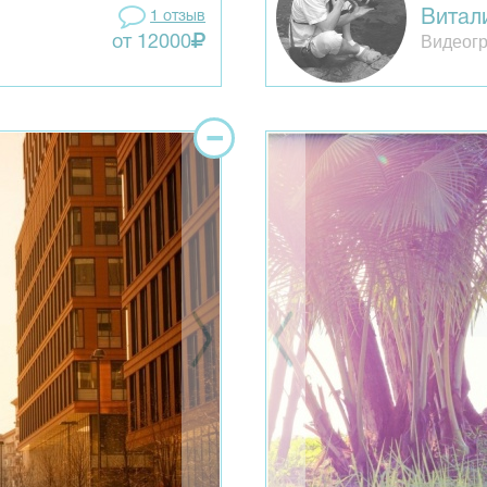
Витал
1 отзыв
Видеогр
от 12000