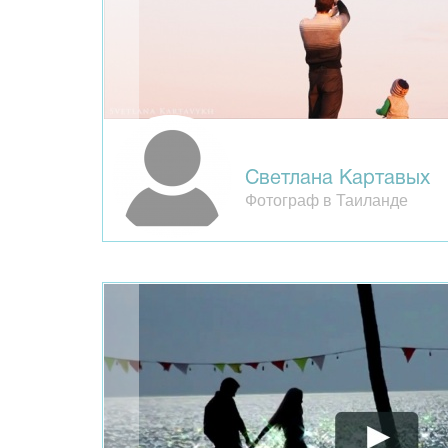
Светлана Картавых
Фотограф в Таиланде