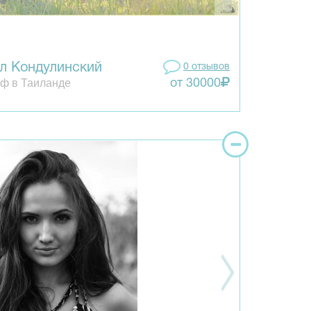
л Кондулинский
0 отзывов
ф в Таиланде
от 30000