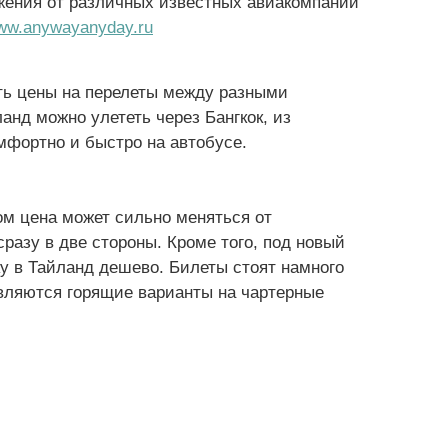
жения от различных известных авиакомпаний
ww.anywayanyday.ru
ть цены на перелеты между разными
ланд можно улететь через Бангкок, из
мфортно и быстро на автобусе.
ом цена может сильно меняться от
разу в две стороны. Кроме того, под новый
ку в Тайланд дешево. Билеты стоят намного
вляются горящие варианты на чартерные