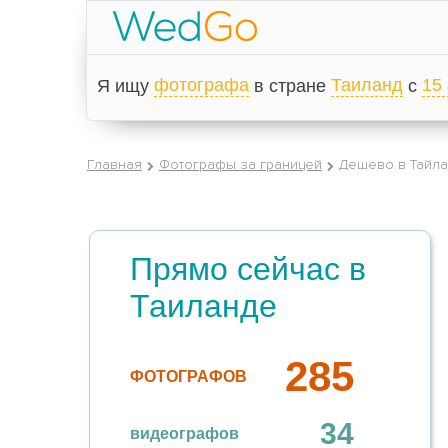
фотографa
Таиланд
15
Я ищу
в стране
с
Главная
Фотографы за границей
Дешево в Тайла
Прямо сейчас в
Таиланде
285
ФОТОГРАФОВ
34
видеографов