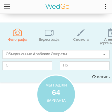
Фотографa
Видеографa
Стилиста
Аген
(орган
Очистить
МЫ НАШЛИ
64
ВАРИАНТА