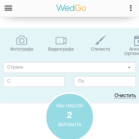
Фотографa
Видеографa
Стилиста
Аген
(орган
Очистить
МЫ НАШЛИ
2
ВАРИАНТА