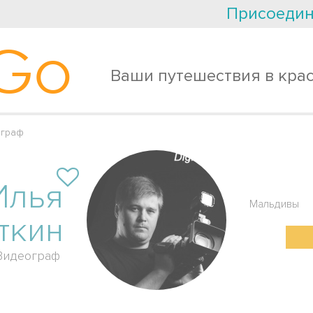
Присоедин
Go
Ваши путешествия в кра
ограф
Илья
Мальдивы
ткин
Видеограф