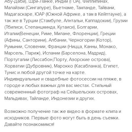
Абу-Даби), Шри-Ланке, Индии (ГОА), Филлипинах,
Малайзии (Сингапуре), Вьетнаме, Таиланде, Тайвани,
Мадагаскаре, ЮАР (Южной Африке, а там в Кейптауне), а
так же в Турции (Стамбуле, Алнтальи, Каппадокии), Грузии
(Тбилиси, Степанцминда, Кутаиси), Болгарии,
Италии(Венеции, Риме, Милане, Флоренции), Греции
(Афины, Санторини), Албании, Черногории (Котор),
Румынии, Словении, Франции (Ницца, Канны, Монако,
Марсель, Париж), Испании (Барселона, Мадрид),
Португалии (Лиссабон,Порту, Азорские острова),
Хорватии (Дубровник), Марокко (Касабланка), Египет,
Тунис и любой другой точке на карте.
Индивидуальные и свадебные фотосессии на пляже, в
городе и любых важных для вас местах. Стильный
современнный фотограф на Сейшельских островах,
Мальдивах, Тайланде, Индонезии и других.
Возможно получение так же видео в формате клипа и
исходников. Первые фото могут быть в день съемки.
Давайте познакомимся!