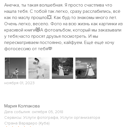
Анечка, ты такая волшебная. Я просто счастлива что
нашла тебя. С тобой так легко, сразу расслабились, всё
как по маслу прошло💥. Как буд-то знакомы много лет.
Очень легко, весело. Фото на всю жизнь как картинки из
красивой книги😻А фотоальбом, который мы заказывали
у тебя,часто просят друзья посмотреть. И мы
пересматриваем постоянно, кайфуем. Ещё ещё хочу
фотосессию от тебя🫶
ноября 01, 2023
Мария Колпакова
Дата события: октября 05, 2018
Сервисы: Услуги фотографа, Услуги организатора
Страна Варадеро (Куба)