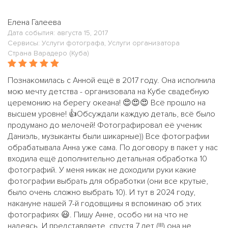
Елена Галеева
Дата события: августа 15, 2017
Сервисы: Услуги фотографа, Услуги организатора
Страна Варадеро (Куба)
Познакомилась с Анной ещё в 2017 году. Она исполнила
мою мечту детства - организовала на Кубе свадебную
церемонию на берегу океана! 😍😍😍 Всё прошло на
высшем уровне! 👍Обсуждали каждую деталь, всё было
продумано до мелочей! Фотографировал её ученик
Даниэль, музыканты были шикарные)) Все фотографии
обрабатывала Анна уже сама. По договору в пакет у нас
входила ещё дополнительно детальная обработка 10
фотографий. У меня никак не доходили руки какие
фотографии выбрать для обработки (они все крутые,
было очень сложно выбрать 10). И тут в 2024 году,
накануне нашей 7-й годовщины я вспоминаю об этих
фотографиях 😃. Пишу Анне, особо ни на что не
надеясь. И представляете, спустя 7 лет (!!!) она не