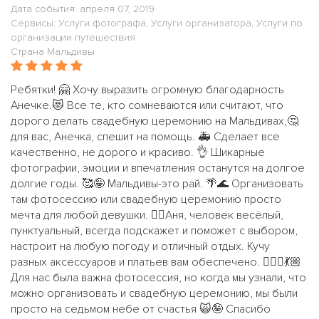
Дата события: апреля 07, 2019
Сервисы: Услуги фотографа, Услуги организатора, Услуги по
организации путешествия
Страна Мальдивы
Ребятки! 🤗 Хочу выразить огромную благодарность
Анечке.😻 Все те, кто сомневаются или считают, что
дорого делать свадебную церемонию на Мальдивах,🤔
для вас, Анечка, спешит на помощь. 🚑 Сделает все
качественно, не дорого и красиво. 👌 Шикарные
фотографии, эмоции и впечатления останутся на долгое
долгие годы. 🥰🤪 Мальдивы-это рай. 🌴🌊 Организовать
там фотосессию или свадебную церемонию просто
мечта для любой девушки. 🧚‍♀️Аня, человек весёлый,
пунктуальный, всегда подскажет и поможет с выбором,
настроит на любую погоду и отличный отдых. Кучу
разных аксессуаров и платьев вам обеспечено. 🧝🏼‍♀️💃🏼
Для нас была важна фотосессия, но когда мы узнали, что
можно организовать и свадебную церемонию, мы были
просто на седьмом небе от счастья 🙀🤪 Спасибо