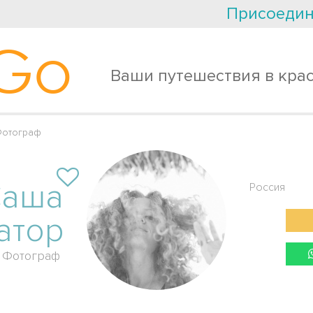
Присоедин
Go
Ваши путешествия в кра
Фотограф
Саша
Россия
атор
Фотограф