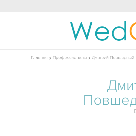
Wed
Главная
Профессионалы
Дмитрий Повшедный
Дми
Повше