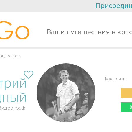
Присоедин
Go
Ваши путешествия в кра
 Видеограф
трий
Мальдивы
дный
Видеограф