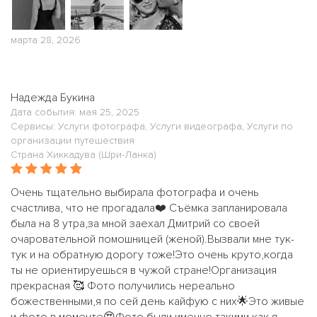
марта 28, 2026
Надежда Букина
Дата события: мая 25, 2025
Сервисы: Услуги фотографа, Услуги видеографа, Услуги по
организации путешествия
Страна Хиккадува (Шри-Ланка)
Очень тщательно выбирала фотографа и очень
счастлива, что не прогадала❤️ Съёмка запланировала
была на 8 утра,за мной заехал Дмитрий со своей
очаровательной помошницей (женой).Вызвали мне тук-
тук и на обратную дорогу тоже!Это очень круто,когда
ты не ориентируешься в чужой стране!Организация
прекрасная 🥰 Фото получились нереально
божественными,я по сей день кайфую с них🌟Это живые