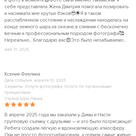
и фото в моменте😍Фото были именно такими,как я
себе представляла.Жена Дмитрия помогала позировать
и наснимала мне крутых бэков🥹🌟Я в таком
расслабленном состоянии и наслаждении находилась на
конце земного шара,на океане,в слиянии с бесконечно
вечным и профессиональным подходом фотографа🥰
Нереально.. Благодарю вас😍Это было незабываемо..
мая 31, 2025
Ксения Феклина
Дата события: апреля 10, 2025
Сервисы: Услуги фотографа, Услуги по организации
путешествия
Страна Шри-Ланка
В апреле 2025 года мы заказали у Димы и Насти
групповую съёмку с друзьями — и это было потрясающе!
Ребята создали лёгкую и вдохновляющую атмосферу.
Они не просто фотографировали, а ловили самые живые