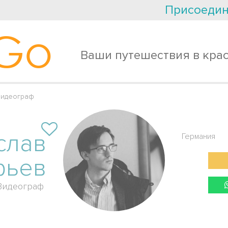
Присоедин
Go
Ваши путешествия в кра
Видеограф
слав
Германия
фьев
Видеограф