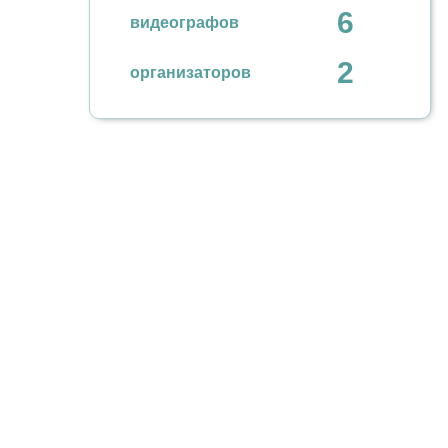
6
видеографов
2
организаторов