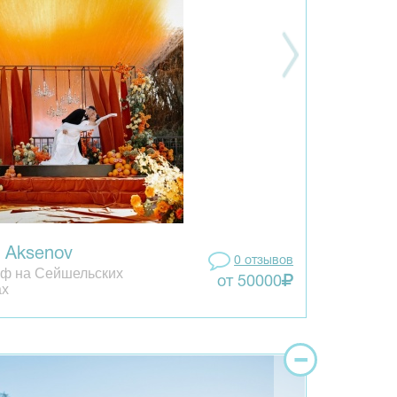
l Aksenov
0 отзывов
ф на Сейшельских
от 50000
ах