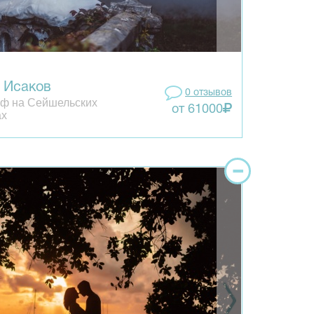
 Исаков
0 отзывов
ф на Сейшельских
от 61000
ах