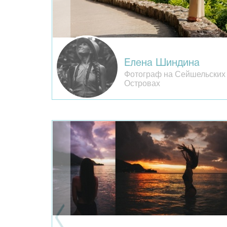
Елена Шиндина
Фотограф на Сейшельских
Островах