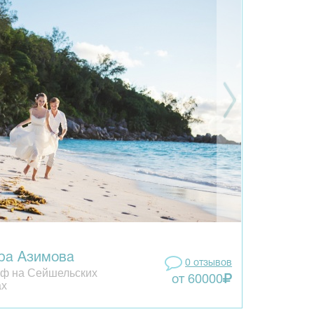
ра Азимова
0 отзывов
ф на Сейшельских
от 60000
ах