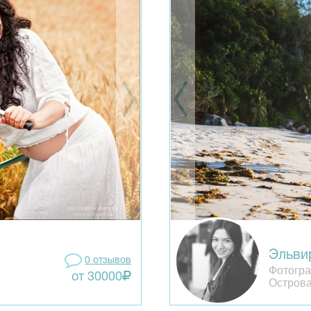
Эльви
0 отзывов
Фотогра
от 30000
Остров