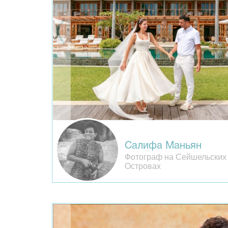
Салифа Маньян
Фотограф на Сейшельских
Островах