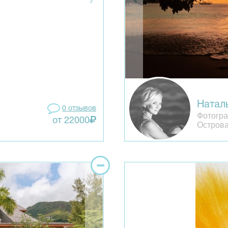
Натал
0 отзывов
Фотогра
от 22000
Остров