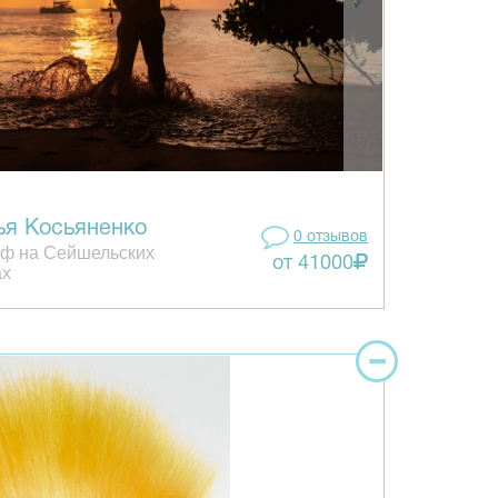
ья Косьяненко
0 отзывов
ф на Сейшельских
от 41000
ах