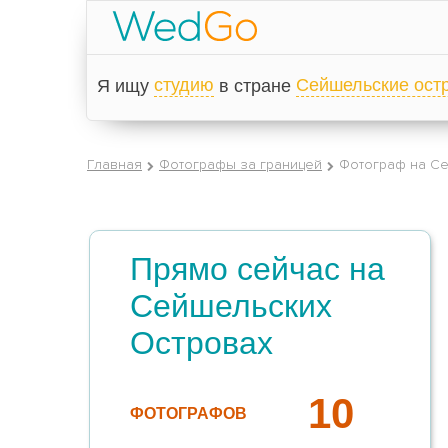
студию
Сейшельские ост
Я ищу
в стране
Главная
Фотографы за границей
Фотограф на С
Прямо сейчас на
Сейшельских
Островах
10
ФОТОГРАФОВ