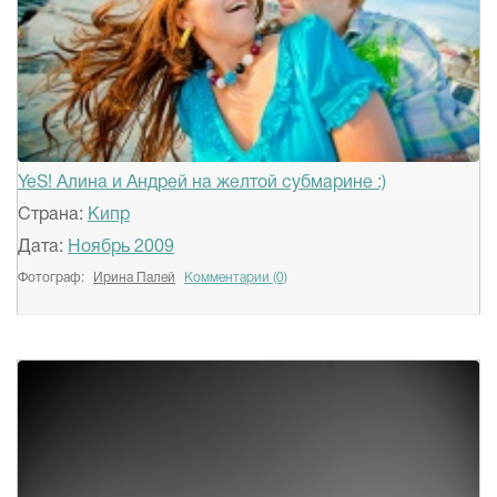
YeS! Алина и Андрей на желтой субмарине :)
Страна:
Кипр
Дата:
Ноябрь 2009
Фотограф:
Ирина Палей
Комментарии (0)