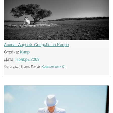
Алина+Андрей. Свадьба на Кипре
Страна:
Кипр
Дата:
Ноябрь 2009
Фотограф:
Ирина Палей
Комментарии (0)