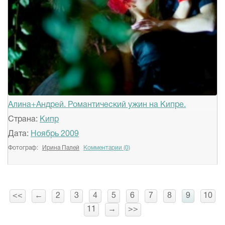
Алина+Андрей. Романтический ужин на Кипре.
Страна:
Кипр
Дата:
Ноябрь 2009
Фотограф:
Ирина Палей
Комментарии (0)
<<
←
2
3
4
5
6
7
8
9
10
11
→
>>