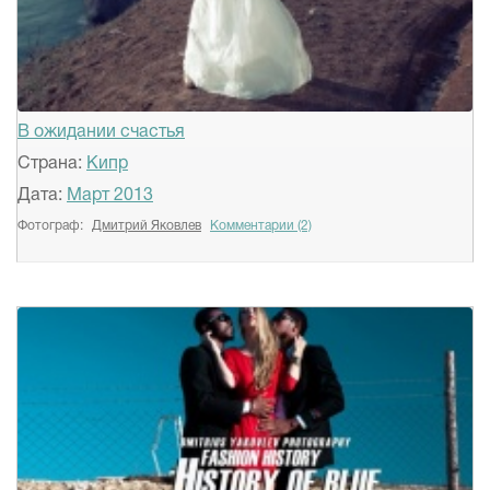
В ожидании счастья
Страна:
Кипр
Дата:
Март 2013
Фотограф:
Дмитрий Яковлев
Комментарии (2)