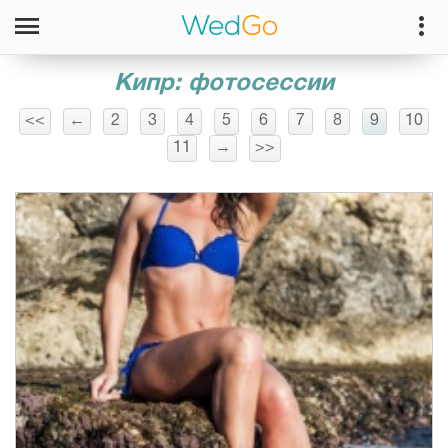
Кипр: фотосессии
<<
←
2
3
4
5
6
7
8
9
10
11
→
>>