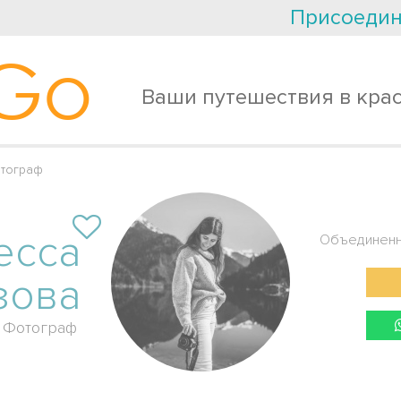
Присоедин
Go
Ваши путешествия в кра
тограф
есса
Объединенн
зова
Фотограф