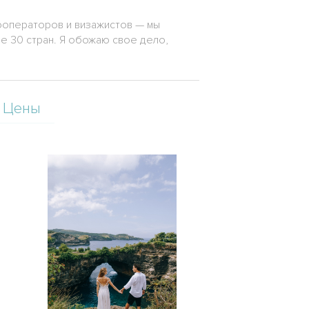
ооператоров и визажистов — мы
е 30 стран. Я обожаю свое дело,
Цены