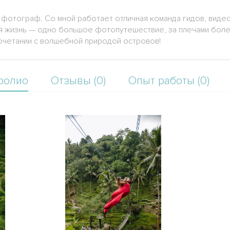
 фотограф. Со мной работает отличная команда гидов, виде
оя жизнь — одно большое фотопутешествие, за плечами боле
 сочетании с волшебной природой островов!
фолио
Отзывы (0)
Опыт работы (0)