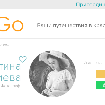
Присоедин
Go
Ваши путешествия в кра
тограф
тина
Индонезия
иева
Фотограф