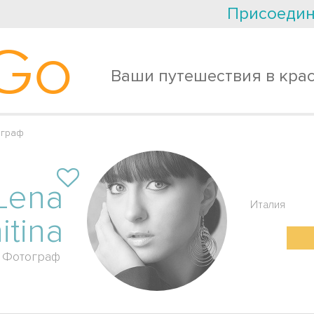
Присоедин
Go
Ваши путешествия в кра
ограф
Lena
Италия
itina
Фотограф