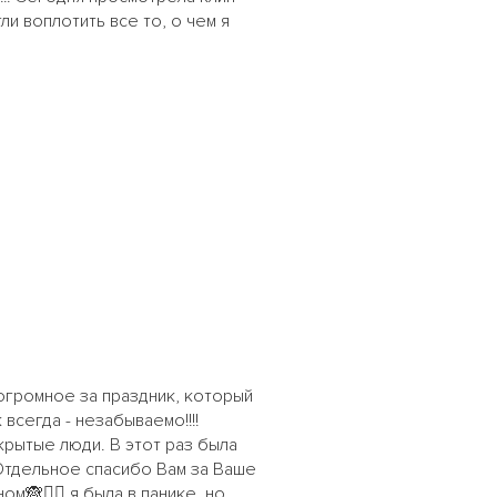
гли воплотить все то, о чем я
 огромное за праздник, который
всегда - незабываемо!!!!
крытые люди. В этот раз была
! Отдельное спасибо Вам за Ваше
🙈🤦‍♀️ я была в панике, но