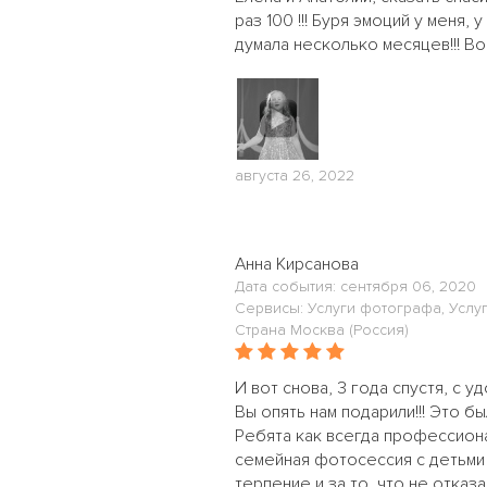
раз 100 !!! Буря эмоций у меня,
думала несколько месяцев!!! Воо
августа 26, 2022
Анна Кирсанова
Дата события: сентября 06, 2020
Сервисы: Услуги фотографа, Услу
Страна Москва (Россия)
И вот снова, 3 года спустя, с 
Вы опять нам подарили!!! Это б
Ребята как всегда профессиона
семейная фотосессия с детьми 1
терпение и за то, что не отказ