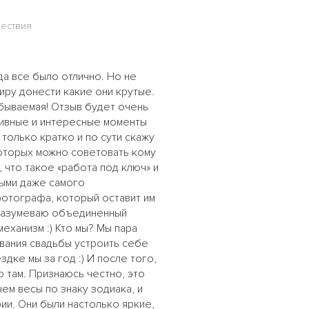
шествия
да все было отлично. Но не
иру донести какие они крутые.
бываемая! Отзыв будет очень
итивные и интересные моменты
 только кратко и по сути скажу
которых можно советовать кому
, что такое «работа под ключ» и
ными даже самого
 фотографа, который оставит им
дразумеваю объединенный
еханизм :) Кто мы? Мы пара
ования свадьбы устроить себе
ке мы за год :) И после того,
 там. Признаюсь честно, это
ем весы по знаку зодиака, и
ии. Они были настолько яркие,