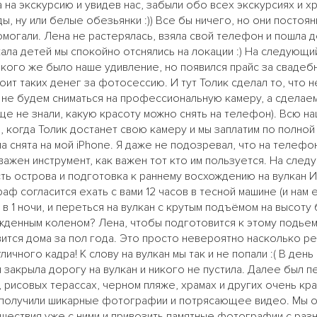
на экскурсию и увидев нас, забыли обо всех экскурсиях и хра
ы, ну или белые обезьянки :)) Все бы ничего, но они постоян
могали. Лена не растерялась, взяла свой телефон и пошла де
ала детей мы спокойно отснялись на локации :) На следующи
Какого же было наше удивление, но появился прайс за свад
оит таких денег за фотосессию. И тут Толик сделал то, что 
ы не будем сниматься на профессиональную камеру, а сделае
е не знали, какую красоту можно снять на телефон). Всю наш
, когда Толик достанет свою камеру и мы заплатим по полной 
а снята на мой iPhone. Я даже не подозревал, что на телефо
 важен инструмент, как важен тот кто им пользуется. На след
ь острова и подготовка к раннему восхождению на вулкан Идже
ф согласится ехать с вами 12 часов в тесной машине (и нам 
 в 1 ночи, и переться на вулкан с крутым подъёмом на высот
денным коленом? Лена, чтобы подготовится к этому подьему
вится дома за пол года. Это просто невероятно насколько р
личного кадра! К слову на вулкан мы так и не попали :( В ден
 закрыла дорогу на вулкан и никого не пустила. Далее был п
 рисовых терассах, черном пляже, храмах и других очень кра
то получили шикарные фотографии и потрясающее видео. Мы 
ествия уже с ними и привозить памятные фотографии с разн