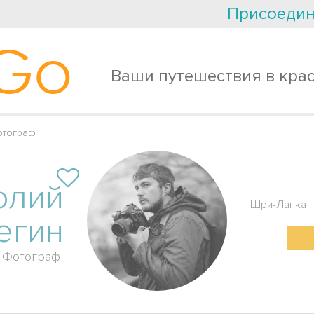
Присоедин
Go
Ваши путешествия в кра
отограф
олий
Шри-Ланка
егин
Фотограф