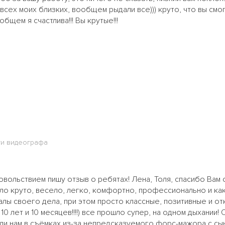
 у всех моих близких, вообщем рыдали все))) круто, что вы смо
бщем я счастлива!!! Вы крутые!!!
ги видеографа
удовольствием пишу отзыв о ребятах! Лена, Толя, спасибо Вам
ыло круто, весело, легко, комфортно, профессионально и как 
лы своего дела, при этом просто классные, позитивные и от
0 лет и 10 месяцев!!!!) все прошло супер, на одном дыхании
али нам в съёмках из-за непредсказуемого форс-мажора с сыном