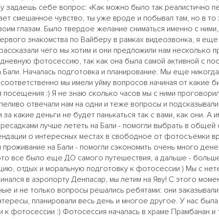
зу задаешь себе вопрос: «Как можно было так реалистично п
т смешанное чувство, ты уже вроде и побывал там, но в то
своим глазам. Было твердое желание сниматься именно с ними
первого знакомства по Вайберу в рамках видеозвонка, я еще
 рассказали чего мы хотим и они предложили нам несколько п
дневную фотосессию, так как она была самой активной с по
Бали. Началась подготовка и планирование. Мы еще никогда 
 соответственно мы имели уйму вопросов начиная от какие б
 посещения :) Я не знаю сколько часов мы с ними проговори
пеливо отвечали нам на одни и теже вопросы и подсказывали,
за какие деньги не будет панькаться так с вами, как они. А и
ересадками лучше лететь на Бали - помогли выбрать в общей 
мендации о интересных местах в свободное от фотосъёмки вре
проживание на Бали - помогли сэкономить очень много дене
это все было еще ДО самого путешествия, а дальше - больше :
цию, отдых и моральную подготовку к фотосессии ) Мы с не
ачинался в аэропорту Денпасар, мы летим на Яву! С этого моме
ые и не только вопросы решались ребятами: они заказывали 
тересы, планировали весь день и многое другое. У нас была 
и к фотосессии :) Фотосессия началась в храме Прамбанан и 