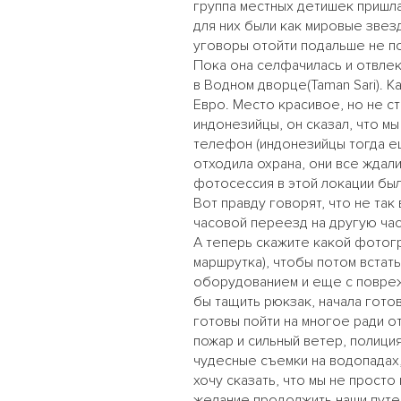
группа местных детишек пришла 
для них были как мировые звезд
уговоры отойти подальше не по
Пока она селфачилась и отвлек
в Водном дворце(Taman Sari). 
Евро. Место красивое, но не ст
индонезийцы, он сказал, что м
телефон (индонезийцы тогда ещ
отходила охрана, они все ждали
фотосессия в этой локации был
Вот правду говорят, что не так
часовой переезд на другую част
А теперь скажите какой фотогра
маршрутка), чтобы потом встать
оборудованием и еще с повреж
бы тащить рюкзак, начала гото
готовы пойти на многое ради от
пожар и сильный ветер, полиция
чудесные съемки на водопадах,
хочу сказать, что мы не прос
желание продолжить наши путеш