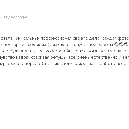
ги видеографа
тала ! Уникальный профессионал своего дела, каждая фото
й восторг и всех моих близких от полученной работы 😍😍😍
всё буду делать только через Анатолия. Когда я увидела пер
а. Чувство кадра, красивая ретушь- всё очень естественно и в
 мир красоту через объектив своих камер, ваши работы потр