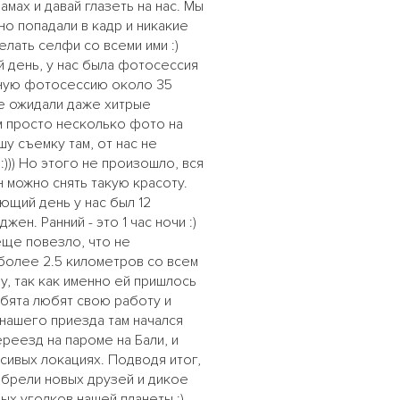
мах и давай глазеть на нас. Мы
но попадали в кадр и никакие
лать селфи со всеми ими :)
й день, у нас была фотосессия
ебную фотосессию около 35
не ожидали даже хитрые
м просто несколько фото на
у съемку там, от нас не
:))) Но этого не произошло, вся
н можно снять такую красоту.
ующий день у нас был 12
н. Ранний - это 1 час ночи :)
еще повезло, что не
у более 2.5 километров со всем
, так как именно ей пришлось
ебята любят свою работу и
ь нашего приезда там начался
ереезд на пароме на Бали, и
сивых локациях. Подводя итог,
обрели новых друзей и дикое
ых уголков нашей планеты :)