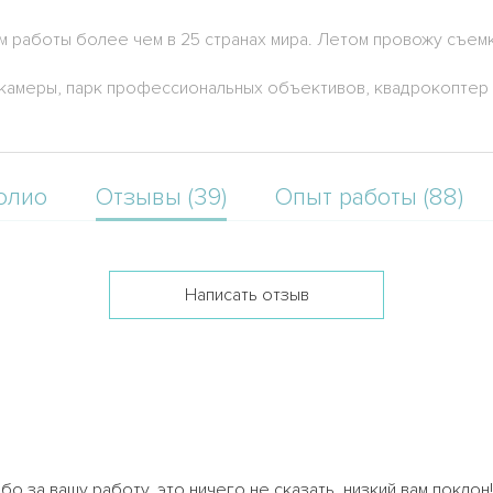
аботы более чем в 25 странах мира. Летом провожу съемки 
.
камеры, парк профессиональных объективов, квадрокоптер P
олио
Отзывы (39)
Опыт работы (88)
Написать отзыв
ибо за вашу работу, это ничего не сказать, низкий вам поклон