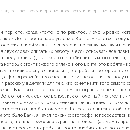
ги видеографа, Услуги организатора, Услуги по организации путе
интернете, когда, что-то не понравилось и очень редко, ког
олике и Лене просто преступление. Вот прям хочется всему м
осессия в моей жизни, но определенно самая лучшая и неза
 в двух словах описать их работу, а если описывать все поз
ь целую книгу :) Для тех кто не любит читать много текста, а
а которых стоит каждого оплаченного цента, это ребята - 
ым, что ими останутся довольны, это ребята - которые знают
, а фотографии/видео сделанные ими не оставят равнодуш
 я расскажу в деталях для тех, кто хочет найти того самого
 жизнь. В моем отзыве, под словом фотограф я конечно по
аботают они как единое целое, как отточенный и слаженный м
 активные и с жаждой к приключениями, решили вместо праздн
тосессию в необычном месте. Начали готовится к этой поезд
 а это было Бали, я начал поиски фотографа непосредственно
всего, что мне приходилось раньше выбирать (а я между проч
я на портфолио этих ребят, я просто влюбился в их фотограф