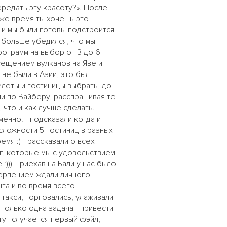
ередать эту красоту?». После
 же время ты хочешь это
, и мы были готовы подстроится
 больше убедился, что мы
рограмм на выбор от 3 до 6
сещением вулканов на Яве и
не были в Азии, это был
илеты и гостиницы выбрать, до
ли по Вайберу, расспрашивая те
 что и как лучше сделать.
менно: - подсказали когда и
сложности 5 гостиниц в разных
мя :) - рассказали о всех
г, которые мы с удовольствием
))) Приехав на Бали у нас было
терпением ждали личного
нта и во время всего
такси, торговались, улаживали
только одна задача - привести
тут случается первый фэйл,