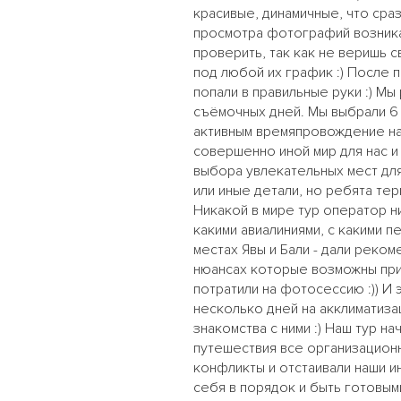
красивые, динамичные, что сра
просмотра фотографий возникае
проверить, так как не веришь 
под любой их график :) После 
попали в правильные руки :) Мы
съёмочных дней. Мы выбрали 6 
активным времяпровождение на 
совершенно иной мир для нас и
выбора увлекательных мест для
или иные детали, но ребята тер
Никакой в мире тур оператор ни 
какими авиалиниями, с какими п
местах Явы и Бали - дали реко
нюансах которые возможны при 
потратили на фотосессию :)) И 
несколько дней на акклиматиза
знакомства с ними :) Наш тур н
путешествия все организационн
конфликты и отстаивали наши ин
себя в порядок и быть готовым