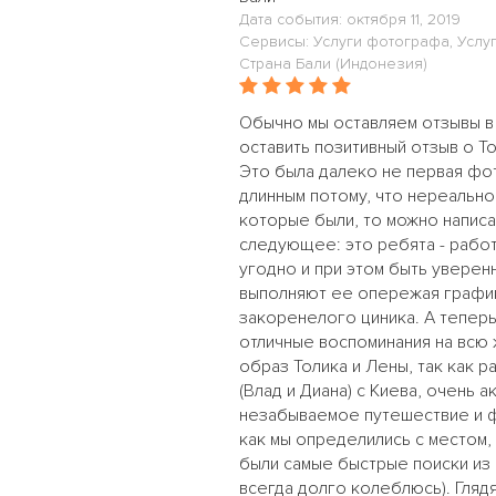
Дата события: октября 11, 2019
Сервисы: Услуги фотографа, Услу
Страна Бали (Индонезия)
Обычно мы оставляем отзывы в 
оставить позитивный отзыв о Т
Это была далеко не первая фот
длинным потому, что нереально
которые были, то можно написат
следующее: это ребята - работ
угодно и при этом быть уверенн
выполняют ее опережая график
закоренелого циника. А теперь
отличные воспоминания на всю
образ Толика и Лены, так как р
(Влад и Диана) с Киева, очень
незабываемое путешествие и фо
как мы определились с местом,
были самые быстрые поиски из 
всегда долго колеблюсь). Гляд