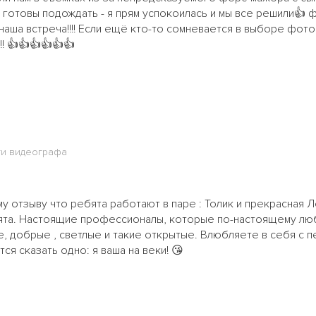
 готовы подождать - я прям успокоилась и мы все решили👍 ф
 наша встреча!!!! Если ещё кто-то сомневается в выборе фот
!!! 👍👍👍👍👍👍
ги видеографа
 отзыву что ребята работают в паре : Толик и прекрасная 
ята. Настоящие профессионалы, которые по-настоящему люб
е, добрые , светлые и такие открытые. Влюбляете в себя с 
я сказать одно: я ваша на веки! 😘