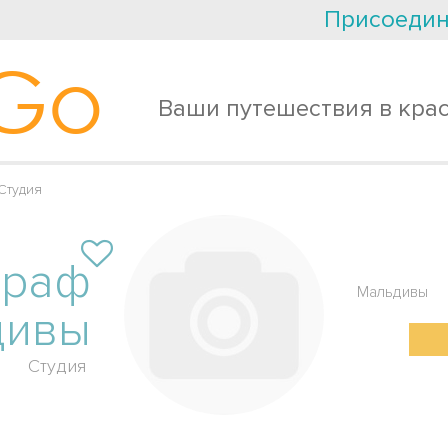
Присоедин
Go
Ваши путешествия в кра
Студия
граф
Мальдивы
дивы
Студия