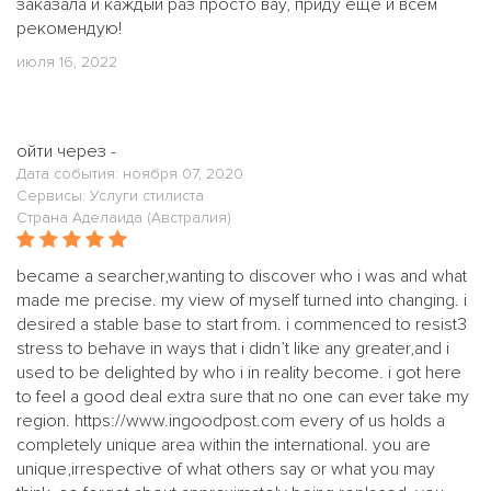
заказала и каждый раз просто вау, приду ещё и всем
рекомендую!
июля 16, 2022
ойти через -
Дата события: ноября 07, 2020
Сервисы: Услуги стилиста
Страна Аделаида (Австралия)
became a searcher,wanting to discover who i was and what
made me precise. my view of myself turned into changing. i
desired a stable base to start from. i commenced to resist3
stress to behave in ways that i didn’t like any greater,and i
used to be delighted by who i in reality become. i got here
to feel a good deal extra sure that no one can ever take my
region. https://www.ingoodpost.com every of us holds a
completely unique area within the international. you are
unique,irrespective of what others say or what you may