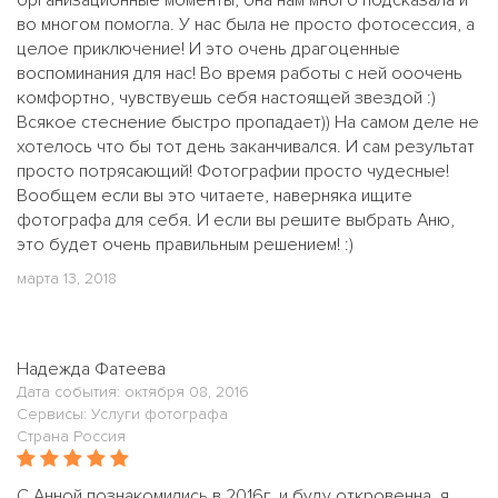
организационные моменты, она нам много подсказала и
во многом помогла. У нас была не просто фотосессия, а
целое приключение! И это очень драгоценные
воспоминания для нас! Во время работы с ней ооочень
комфортно, чувствуешь себя настоящей звездой :)
Всякое стеснение быстро пропадает)) На самом деле не
хотелось что бы тот день заканчивался. И сам результат
просто потрясающий! Фотографии просто чудесные!
Вообщем если вы это читаете, наверняка ищите
фотографа для себя. И если вы решите выбрать Аню,
это будет очень правильным решением! :)
марта 13, 2018
Надежда Фатеева
Дата события: октября 08, 2016
Сервисы: Услуги фотографа
Страна Россия
С Анной познакомились в 2016г. и буду откровенна, я