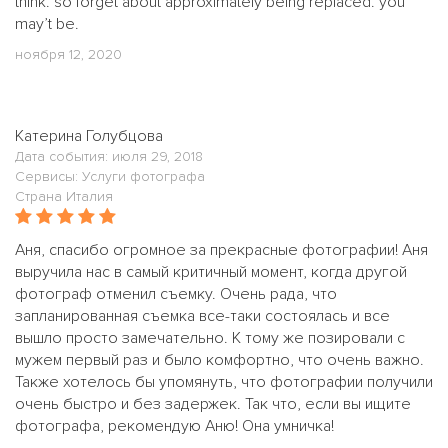
think. so forget about approximately being replaced. you
may’t be.
ноября 12, 2020
Катерина Голубцова
Дата события: июля 29, 2018
Сервисы: Услуги фотографа
Страна Италия
Аня, спасибо огромное за прекрасные фотографии! Аня
выручила нас в самый критичный момент, когда другой
фотограф отменил съемку. Очень рада, что
запланированная съемка все-таки состоялась и все
вышло просто замечательно. К тому же позировали с
мужем первый раз и было комфортно, что очень важно.
Также хотелось бы упомянуть, что фотографии получили
очень быстро и без задержек. Так что, если вы ищите
фотографа, рекомендую Аню! Она умничка!